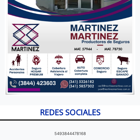
REDES SOCIALES
5493844478168