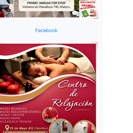
Facebook
 puntazo
utopsia
ada de
der) sobre
El objetivo