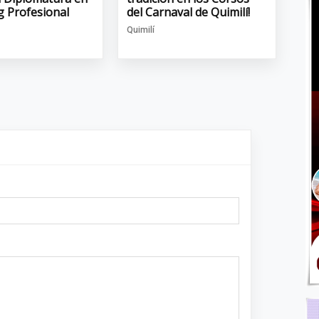
g Profesional
del Carnaval de Quimilí!
Quimilí