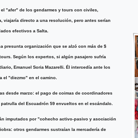
l "afer" de los gendarmes y tours con civiles,
, viajaría directo a una resolución, pero antes serían
ados efectivos a Salta.
una presunta organización que se alzó con más de $
tours. Según los expertos, si algún pasajero sufría
iario, Emanuel Soria Mazarelli. Él intercedía ante los
ba el "diezmo" en el camino.
das desde marzo: el pago de coimas de coordinadores
 patrulla del Escuadrón 59 envueltos en el escándalo.
tán imputados por "cohecho activo-pasivo y asociación
niobra: otros gendarmes sustraían la mercadería de