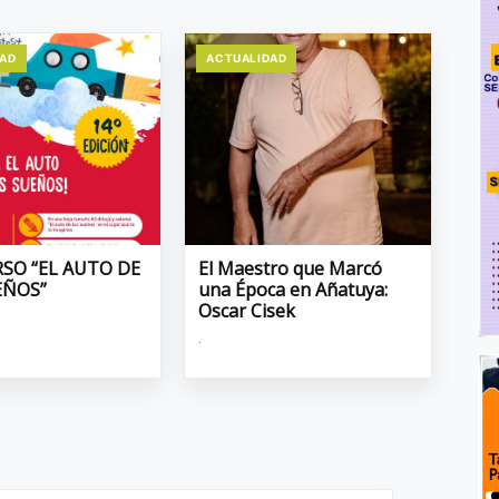
DAD
ACTUALIDAD
SO “EL AUTO DE
El Maestro que Marcó
EÑOS”
una Época en Añatuya:
Oscar Cisek
.