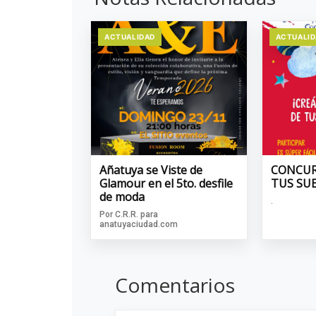
ACTUALIDAD
ACTUALI
Añatuya se Viste de
CONCUR
Glamour en el 5to. desfile
TUS SU
de moda
.
Por C.R.R. para
anatuyaciudad.com
Comentarios