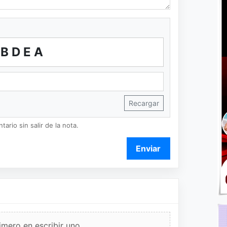
BDEA
Recargar
ario sin salir de la nota.
Enviar
imero en escribir uno.