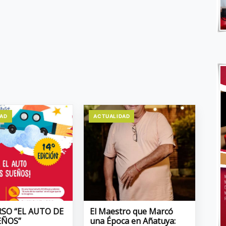
DAD
ACTUALIDAD
SO “EL AUTO DE
El Maestro que Marcó
EÑOS”
una Época en Añatuya: