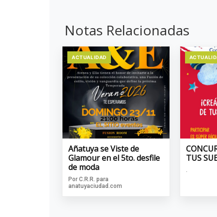
Notas Relacionadas
ACTUALIDAD
ACTUALI
Añatuya se Viste de
CONCUR
Glamour en el 5to. desfile
TUS SU
de moda
.
Por C.R.R. para
anatuyaciudad.com