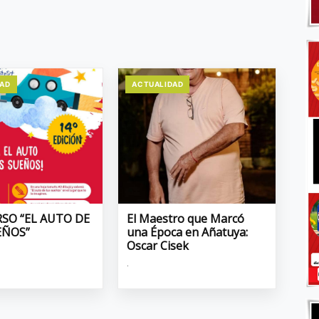
DAD
ACTUALIDAD
SO “EL AUTO DE
El Maestro que Marcó
EÑOS”
una Época en Añatuya:
Oscar Cisek
.