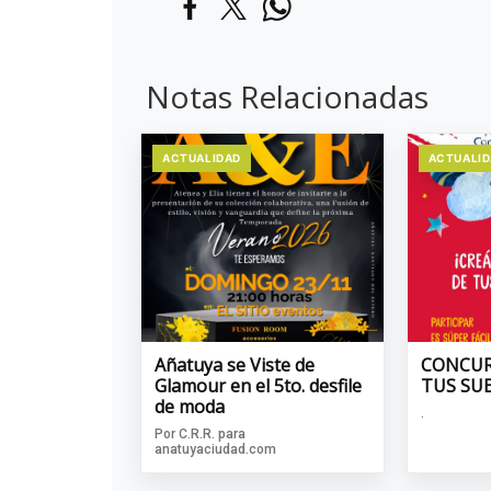
Notas Relacionadas
ACTUALIDAD
ACTUALI
Añatuya se Viste de
CONCUR
Glamour en el 5to. desfile
TUS SU
de moda
.
Por C.R.R. para
anatuyaciudad.com