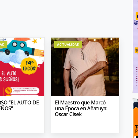
DAD
ACTUALIDAD
SO “EL AUTO DE
El Maestro que Marcó
EÑOS”
una Época en Añatuya:
Oscar Cisek
.