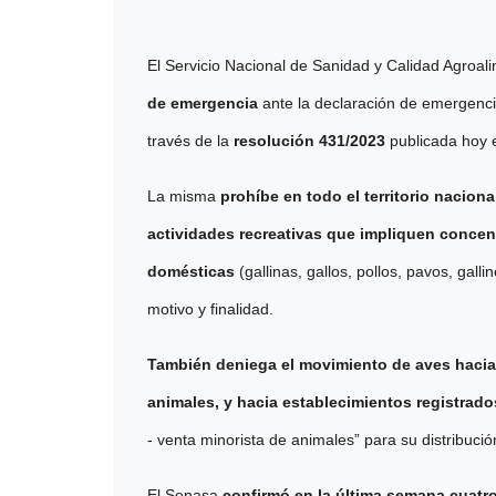
El Servicio Nacional de Sanidad y Calidad Agroali
de emergencia
ante la declaración de emergenci
través de la
resolución 431/2023
publicada hoy 
La misma
prohíbe en todo el territorio naciona
actividades recreativas que impliquen concen
domésticas
(gallinas, gallos, pollos, pavos, gall
motivo y finalidad.
También deniega el movimiento de aves hacia
animale
s, y hacia establecimientos registrad
- venta minorista de animales” para su distribució
El Senasa
confirmó en la última semana cuatro