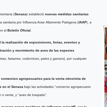
mentaria (
Senasa
) estableció
nuevas medidas sanitarias
a sanitaria por Influenza Aviar Altamente Patógena (
IAAP
), a
en el
Boletín Oficial
.
l la realización de exposiciones, ferias, eventos y
tración y movimiento de aves de las especies
inetas, faisanes, codornices, patos y gansos), por cualquier
 comercios agropecuarios para la venta minorista de
os en el Senasa
bajo las actividades “comercio agropecuario
n o venta, y “aves de traspatio”.
 nuevos casos positivos de influenza aviar H5
, con lo