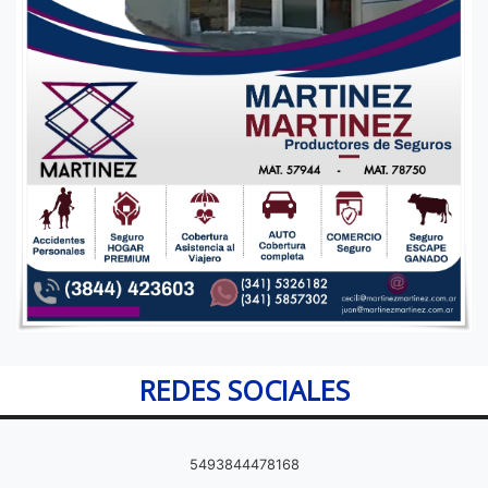
REDES SOCIALES
5493844478168