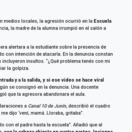
 medios locales, la agresión ocurrió en la
Escuela
cia, la madre de la alumna irrumpió en el salón a
 alertara a la estudiante sobre la presencia de
do con intención de atacarla. En la denuncia constan
incluyeron insultos. “¿Qué problema tenés con mi
iar la golpiza.
ntrada y a la salida, y si ese video se hace viral
egún se consignó en la denuncia. Una docente
xigió que la agresora abandonara el aula.
claraciones a
Canal 10 de Junín
, describió el cuadro
 me dijo ‘vení, mamá. Lloraba, gritaba”.
do con el padre hasta la escuela”. Añadió que al
e,
con la cabeza abierta en cuatro partes, lesiones