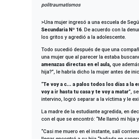
politraumatismos
>Una mujer ingresó a una escuela de
Según
Secundaria Nº 16
. De acuerdo con la denun
los gritos y agredió a la adolescente.
Todo sucedió después de que una compañera
una mujer que al parecer la estaba buscan
amenazas directas en el aula,
que además 
hija?”, le habría dicho la mujer antes de inic
“
Te voy a c... a palos todos los días a la e
voy a ir hasta tu casa y te voy a matar
”, s
intervino, logró separar a la víctima y le e
La madre de la estudiante agredida, en de
con el que se encontró: “Me llamó mi hija y
“Casi me muero en el instante, salí corrien
llegar encontró a su hija “bañada en sangr